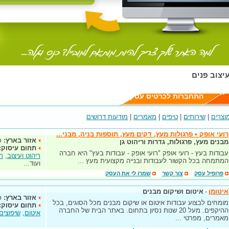
יצוב פנים
יה
התחברות לכרטיס עסק
וצרים
|
שירותים
|
טיפים
|
מאמרים
|
מודעות דרושים
רועי אופק • פרגולות מעץ, דקים מעץ, תוספות בניה, מבני...
אזור בארץ:
כ
מבנים מעץ, פרגולות, גדרות וריהוט גן
תחום עיסוק:
עבודות בעץ - רועי אופק "רועי אופק - עבודות בעץ" היא חברה
ריהוט ועיצוב
,
רי
המתמחה בכל הקשור לעבודות ובנייה מקצועית מעץ ...
ועוד...
פרופיל עסק
צור קשר
שמרו לי את העסק
איטומן
-
איטום ושיקום מבנים
אזור בארץ:
כ
מומחים לבצוע עבודות איטום או שיקום מבנים מכל הסוגים, בכל
תחום עיסוק:
ההיקפים. מעל 20 שנות נסיון בתחום. באתר הבית של החברה
איטום
,
שיפוצים
מאמרים, מפרטי ...