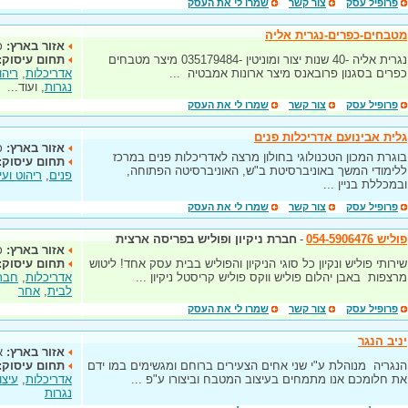
פרופיל עסק
צור קשר
שמרו לי את העסק
מטבחים-כפרים-נגרית אליה
אזור בארץ:
כ
נגרית אליה -40 שנות יצור ומוניטין -035179484 מיצר מטבחים
תחום עיסוק:
כפרים בסגנון פרובאנס מיצר ארונות אמבטיה ...
אדריכלות
,
ריהו
נגרות
, ועוד...
פרופיל עסק
צור קשר
שמרו לי את העסק
גלית אבינועם אדריכלות פנים
אזור בארץ:
כ
בוגרת המכון הטכנולוגי בחולון מרצה לאדריכלות פנים במרכז
תחום עיסוק:
ללימודי המשך באוניברסיטת ב"ש, האוניברסיטה הפתוחה,
פנים
,
ריהוט ועי
ובמכללת בניין ...
פרופיל עסק
צור קשר
שמרו לי את העסק
פוליש 054-5906476
-
חברת ניקיון ופוליש בפריסה ארצית
אזור בארץ:
כ
שירותי פוליש ונקיון כל סוגי הניקיון והפוליש בבית עסק אחד! ליטוש
תחום עיסוק:
מרצפות באבן יהלום פוליש ווקס פוליש קריסטל ניקיון ...
אדריכלות
,
חברו
לבית
,
אחר
פרופיל עסק
צור קשר
שמרו לי את העסק
יניב הנגר
אזור בארץ:
א
הנגריה מנוהלת ע"י שני אחים הצעירים ברוחם ומגשימים במו ידם
תחום עיסוק:
את חלומכם אנו מתמחים בעיצוב המטבח וביצורו ע"פ ...
אדריכלות
,
עיצו
נגרות