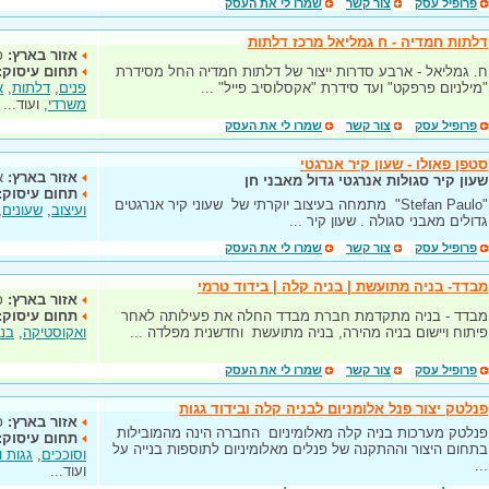
פרופיל עסק
צור קשר
שמרו לי את העסק
דלתות חמדיה - ח גמליאל מרכז דלתות
אזור בארץ:
כ
ח. גמליאל - ארבע סדרות ייצור של דלתות חמדיה החל מסידרת
תחום עיסוק:
"מילניום פרפקט" ועד סידרת "אקסלוסיב פייל" ...
פנים
,
דלתות
,
א
משרדי
, ועוד...
פרופיל עסק
צור קשר
שמרו לי את העסק
סטפן פאולו - שעון קיר אנרגטי
אזור בארץ:
א
שעון קיר סגולות אנרגטי גדול מאבני חן
תחום עיסוק:
"Stefan Paulo" מתמחה בעיצוב יוקרתי של שעוני קיר אנרגטים
ועיצוב
,
שעונים
,
גדולים מאבני סגולה . שעון קיר ...
פרופיל עסק
צור קשר
שמרו לי את העסק
מבדד- בניה מתועשת | בניה קלה | בידוד טרמי
אזור בארץ:
כ
מבדד - בניה מתקדמת חברת מבדד החלה את פעילותה לאחר
תחום עיסוק:
פיתוח ויישום בניה מהירה, בניה מתועשת וחדשנית מפלדה ...
ואקוסטיקה
,
בנ
פרופיל עסק
צור קשר
שמרו לי את העסק
פנלטק יצור פנל אלומניום לבניה קלה ובידוד גגות
אזור בארץ:
כ
פנלטק מערכות בניה קלה מאלומיניום החברה הינה מהמובילות
תחום עיסוק:
בתחום היצור וההתקנה של פנלים מאלומיניום לתוספות בנייה על
וסוככים
,
גגות ו
...
ועוד...