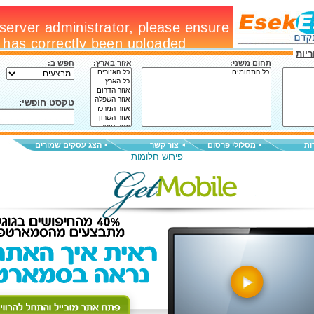
יות
תחום משני:
אזור בארץ:
חפש ב:
טקסט חופשי:
ות
מסלולי פרסום
צור קשר
הצג עסקים שמורים
פירוש חלומות