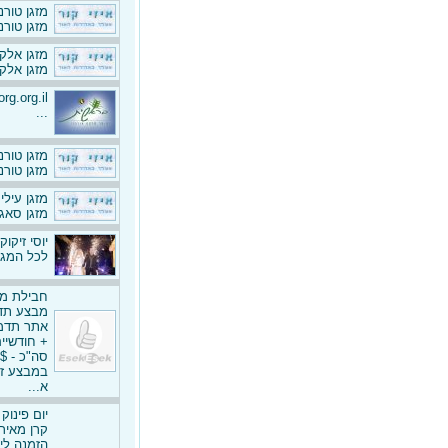
מזגן טורנדו 1 כ"ס כולל
מזגן טורנדו GOLD 12 כולל התקנה 2450 ש"ח 
מזגן אלקטרה
מזגן אלקטרה דגם N10 כולל 
rg.org.il
...
מזגן טורנדו 2
מזגן טורנדו GOLD 22 כולל התקנה 3750 ש"ח 
מזגן עילי סא
מזגן סאגה F-11 כולל התקנה 2390 ש"ח כו
יוסי זיקוק
לכל המגי
חבילת מי
מבצע תד
אתר תדמית
+ חודשיי
סה"כ - 1200$
במבצע זה
א...
יום פינו
קרן מאיר
הזמנה לי