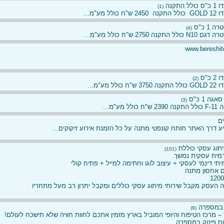
 התקנה
(1)
כולל מע"מ...
 1 כ"ס
(4)
התקנה 2750 ש"ח כולל מע"מ...
www.bereshito
 כ"ס
(2)
כולל מע"מ...
גה 1 כ"ס
(3)
לל מע"מ...
ים
ע דרך האתר תותח קונפטי מתנה על כל הזמנת אירוע זיקוקים...
תוג עסקי כוללת
(101)
מית עסקית נמשך.
י דינמי לעסקי + עיצוב לוגו וחתימה למייל + פתיח קולי
ם אחסון מתנה
 העסק מקבל שירותי מיתוג עסקי כוללים ומקבל יתרון רב מעל מתחריו
ק במספרה
(6)
 – מרכז הטיפוח והיופי המוביל בארץ מזמין אתכם לחוות חוויה שלא תישכח לעולם!
ום פינוק במספרה