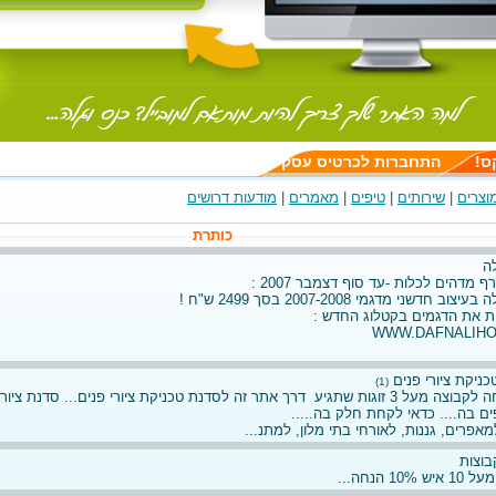
ס!
התחברות לכרטיס עסק
וצרים
|
שירותים
|
טיפים
|
מאמרים
|
מודעות דרושים
כותרת
ה
 מדהים לכלות -עד סוף דצמבר 2007 :
ב חדשני מדגמי 2007-2008 בסך 2499 ש"ח !
ות את הדגמים בקטלוג החדש :
WWW.DAFNALIHOD
כניקת ציורי פנים
(1)
10% הנחה לקבוצה מעל 3 זוגות שתגיע דרך אתר זה לסדנת טכניקת ציורי פנים... סדנת צי
 בה.... כדאי לקחת חלק בה.....
אפרים, גננות, לאורחי בתי מלון, למתנ...
וצות
10% הנחה...