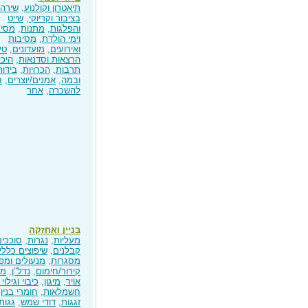
תיאטרון וקולנוע
,
שירה
בציבור וקריוקי
,
שייט
והפלגות
,
מתנות
,
מסיב
וימי הולדת
,
מסיבות
ואירועים
,
מועדונים
,
טי
הרצאות וסדנאות
,
היכל
תרבות
,
הכרויות
,
בידור
ובמה
,
אמנים/יוצרים
,
ח
להשכרה
,
אחר
בניין ואחזקה
מעליות
,
נגרות
,
סוככים
קבלנים
,
שיפוצים כללי
מסגרות
,
מנעולים ומפ
קירור/חימום
,
נדל"ן
,
מי
אויר
,
מיגון
,
כיבוי וגילוי
חשמלאות
,
חומרי בנין
,
זגגות
,
דודי שמש
,
גגות