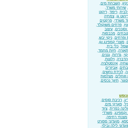
יון
,
השבחת מים
,
שירותי משרד
,
לבית
,
ריפוד
,
ריהוט
יהוט גן
,
צמחיה
וד משרדי
,
פרקטים
עץ
,
פרחים משוקולד
,
וסוככים
,
עיצוב
בחים
,
מכבסות
,
ופרחים
,
ניקוי יבש
,
,
מוצרי קמפינג וגן
,
שמל
,
כלי בית
,
אורה
,
חיות מחמד
,
וי
,
גדרות
,
גננים
,
הדברה
,
וילונות
,
שחיה
,
אינסטלציה
,
בתים
,
אביזרים
ה
,
לכידת נחשים,
וזוחלים
,
מצלמות
גור
,
תיווך נכסים
,
ונופש
יג
,
רכיבת סוסים
,
יל
,
פארקי מים
,
לינה כפרית
,
ציוד
וקמפינג
,
משרדי
מצנחי רחיפה
,
ספא
,
מועדוני ספורט
עדוני לילה ובילוי
,