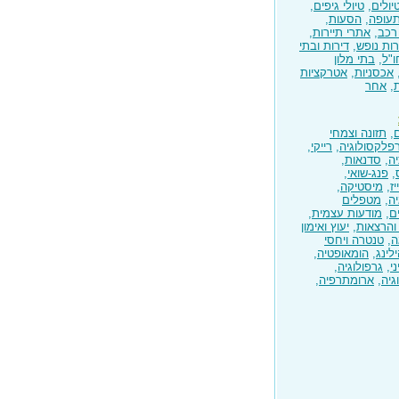
יולים
,
טיולי גיפים
,
עופה
,
הסעות
,
רכב
,
אתרי תיירות
,
ירות נופש
,
דירות ובתי
ו"ל
,
בתי מלון
אכסניות
,
אטרקציות
,
אחר
,
תזונה וצמחי
פלקסולוגיה
,
רייקי
,
יה
,
סדנאות
,
,
פנג-שואי
,
ז
,
מיסטיקה
,
יה
,
מטפלים
ם
,
מודעות עצמית
,
 והרצאות
,
יעוץ ואימון
ה
,
טנטרה ויחסי
לינג
,
הומאופטיה
,
י
,
גרפולוגיה
,
גיה
,
ארומתרפיה
,