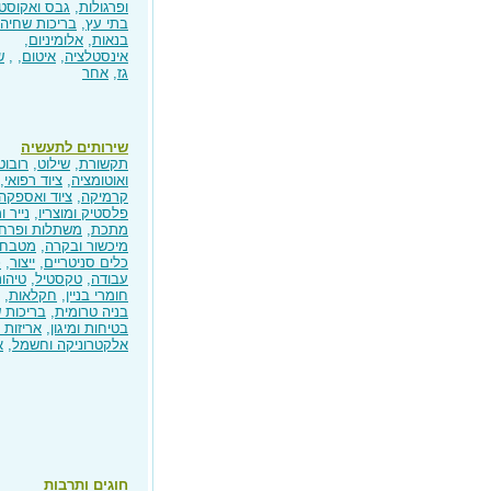
ופרגולות
,
גבס ואקוסט
בתי עץ
,
בריכות שחיה
בנאות
,
אלומיניום
,
אינסטלציה
,
איטום
,
,
ש
גז
,
אחר
שירותים לתעשיה
תקשורת
,
שילוט
,
רובוט
ואוטומציה
,
ציוד רפואי
,
קרמיקה
,
ציוד ואספקה
פלסטיק ומוצריו
,
נייר ו
מתכת
,
משתלות ופרח
מיכשור ובקרה
,
מטבחי
כלים סניטריים
,
ייצור
,
כ
עבודה
,
טקסטיל
,
טיהו
חומרי בניין
,
חקלאות
,
בניה טרומית
,
בריכות 
בטיחות ומיגון
,
אריזות ו
אלקטרוניקה וחשמל
,
א
חוגים ותרבות