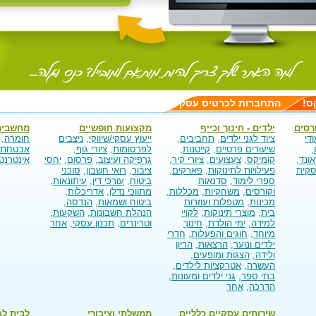
ס!
התחברות לכרטיס עסק
רסים
ילדים - חינוך וכייף
מקצועות חופשיים
מחשבים
ודי
ציוד לגני ילדים
,
תחביבים
,
ייעוץ עסקי/שיווקי
,
ניצבים
חומרה
,
,
שיעורים פרטיים
,
קייטנות
,
לפרסומות
,
ציורי גוף
,
אבטחת 
אונד
,
קומיקס
,
צעצועים
,
ציורי קיר
,
גרפיקה ועיצוב
,
פרסום
,
יחסי
אינטרנט
סקית
פעילויות לתינוקות
,
פארקים
,
ציבור
,
רואי חשבון
,
סוכני
ספרי לימוד
,
סדנאות
ביטוח
,
עורכי דין
,
עיתונאות
,
וקורסים
,
משחקיות
,
מכללות
,
מתווכי נדלן
,
אדריכלות
,
מכינות
,
מטפלות ועוזרות
ביטוח ושמאות
,
הנדסה
,
בית
,
מוצרי תינוקות
,
לקויי
הנהלת חשבונות
,
השקעות
,
למידה
,
ימי הולדת
,
חינוך
וטרינרים
,
תכנון עסקי
,
אחר
מיוחד
,
חוגים והפעלות
,
חדרי
ילדים ונוער
,
הרצאות
,
הריון
ולידה
,
הצגות ומופעים
,
העשרה
,
אטרקציות לילדים
,
בתי ספר
,
גני ילדים ומעונות
,
הדרכה
,
אחר
שירותים עסקיים כלליים
ממשלתי וציבורי
לבית לג