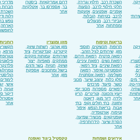
יקה
,
השכרת רכב
,
חילוץ וגרירה
,
דרום אמריקאיות
,
ביסטרו
מדריכי ט
,
חלקי חילוף לרכב
,
הסעות
,
בר
,
אספרסו בר
,
איטלקיות
,
חברות ת
אופניים
,
אופנועים
,
אזעקות
אחר
השכרת 
ירותי
לרכב
,
בטיחות
,
הובלות
,
וילות וד
אביזרי רכב
,
מנעולים
נופש בח
ומפתחות
,
אחר
הארחה
,
לחופשות
בריאות וטיפוח
מזון ומוצריו
רוחניות
יקה
תרופות
,
תכשיטים
,
תוספי
מזון אורגני
,
רשתות שיווק
,
תקשורים
מזון
,
שירותים לגיל הזהב
,
קייטרינג
,
קונדיטוריות
,
ציוד
מרפא
,
ר
,
רפואה פרטית
,
רפואת חירום
,
ושירותים
,
עמותות נזקקים
,
נטורופת
מוצריו
,
רפואת נשים
,
רפואת עיניים
,
ממתקים
,
מאפיות
,
ייצור
פילאטיס
ים
,
רפואת שיניים
,
ציוד רפואי
,
ושיווק
,
חנויות
,
בשר ודגים
,
פלדנקריי
ם
,
קוסמטיקה ואיפור
,
רפואה
בישול ומתכונים
,
אספקת
נומרולוג
לי
משלימה
,
רפואה אסתטית
,
מזון
,
אחר
הוליסטיי
ר מים
,
סלון כלות
,
עיצוב שיער
,
מכוני
לימודים
היי-טק
,
כושר
,
סיעוד
,
מרכזים
אישי
,
יוג
שחיה
,
רפואיים
,
מספרות
,
מכוני יופי
,
זוגיות
,
הי
תוויות
,
ייעוץ והכוונה
,
וטרינרים
,
הריון
דיקור סינ
חר
ולידה
,
דיור מוגן
,
דיאטה
אסטרולו
ותזונה
,
בתי חולים וקופ
,
בתי
אחר
אבות
,
בריאות הנפש
,
איפור
וטיפוח
,
אורטופדיה
,
אופטיקאים
,
מכשירי שמיעה
,
הסרת שיער
,
הידרותרפיה
,
אחר
אירועים ושמחות
טקסטיל ביגוד ואופנה