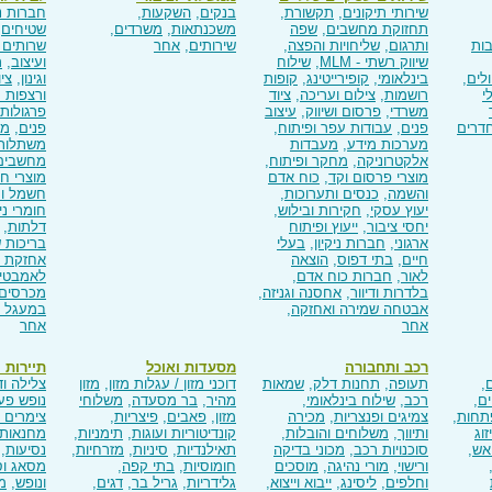
שירותי תיקונים
,
תקשורת
,
בנקים
,
השקעות
,
חברות נק
תחזוקת מחשבים
,
שפה
משכנתאות
,
משרדים
,
שטיחים
,
ות
ותרגום
,
שליחויות והפצה
,
שירותים
,
אחר
שרותים 
שיווק רשתי - MLM
,
שילוח
ועיצוב
,
ר
ולים
,
בינלאומי
,
קופירייטינג
,
קופות
וגינון
,
צי
י
רושמות
,
צילום ועריכה
,
ציוד
ורצפות 
משרדי
,
פרסום ושיווק
,
עיצוב
פרגולות 
דרים
פנים
,
עבודות עפר ופיתוח
,
פנים
,
מט
מערכות מידע
,
מעבדות
משתלות 
אלקטרוניקה
,
מחקר ופיתוח
,
מחשבים
מוצרי פרסום וקד
,
כוח אדם
מוצרי ח
והשמה
,
כנסים ותערוכות
,
חשמל ות
יעוץ עסקי
,
חקירות ובילוש
,
חומרי ניק
יחסי ציבור
,
ייעוץ ופיתוח
דלתות
,
ארגוני
,
חברות ניקיון
,
בעלי
בריכות 
חיים
,
בתי דפוס
,
הוצאה
אחזקת 
לאור
,
חברות כוח אדם
,
לאמבטי
בלדרות ודיוור
,
אחסנה וגניזה
,
מכרסים 
אבטחה שמירה ואחזקה
,
במעגל ס
אחר
אחר
רכב ותחבורה
מסעדות ואוכל
תיירות 
,
תעופה
,
תחנות דלק
,
שמאות
דוכני מזון / עגלות מזון
,
מזון
צלילה וד
ים
,
רכב
,
שילוח בינלאומי
,
מהיר
,
בר מסעדה
,
משלוחי
נופש פע
תחות
,
צמיגים ופנצריות
,
מכירה
מזון
,
פאבים
,
פיצריות
,
צימרים ו
זוג
ותיווך
,
משלוחים והובלות
,
קונדיטוריות ועוגות
,
תימניות
,
מחנאות 
 אש
,
סוכנויות רכב
,
מכוני בדיקה
תאילנדיות
,
סיניות
,
מזרחיות
,
נסיעות
,
ורישוי
,
מורי נהיגה
,
מוסכים
חומוסיות
,
בתי קפה
,
מסאג ו
וחלפים
,
ליסינג
,
ייבוא וייצוא
,
גלידריות
,
גריל בר
,
דגים
,
ונופש
,
מו