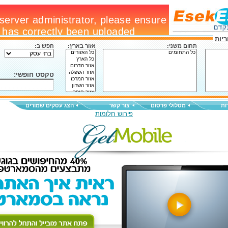
יות
תחום משני:
אזור בארץ:
חפש ב:
טקסט חופשי:
ות
מסלולי פרסום
צור קשר
הצג עסקים שמורים
פירוש חלומות