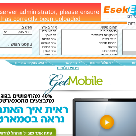
יות
תחום משני:
אזור בארץ:
חפש ב:
טקסט חופשי:
ות
מסלולי פרסום
צור קשר
הצג עסקים שמורים
פירוש חלומות