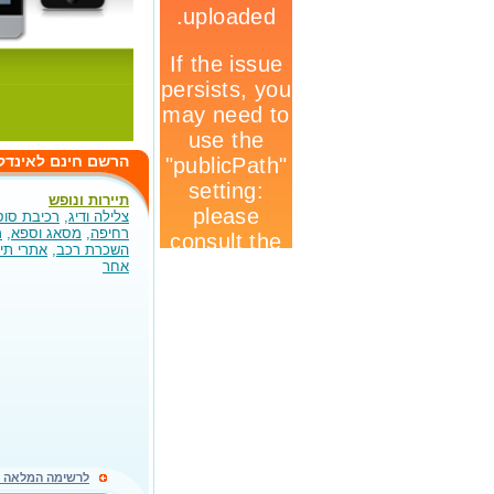
הרשם חינם לאינדק
תיירות ונופש
צלילה ודיג
,
רכיבת סוס
רחיפה
,
מסאג וספא
,
מ
השכרת רכב
,
אתרי תיי
אחר
לרשימה המלאה ל