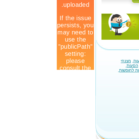
ות
,
מצנחי
הסעות
,
ת לחופשות
,