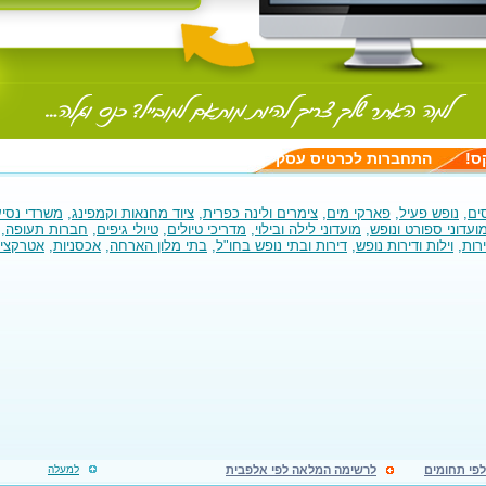
ס!
התחברות לכרטיס עסק
ים
,
נופש פעיל
,
פארקי מים
,
צימרים ולינה כפרית
,
ציוד מחנאות וקמפינג
,
משרדי נסיע
ועדוני ספורט ונופש
,
מועדוני לילה ובילוי
,
מדריכי טיולים
,
טיולי גיפים
,
חברות תעופה
,
רות
,
וילות ודירות נופש
,
דירות ובתי נופש בחו"ל
,
בתי מלון הארחה
,
אכסניות
,
אטרקציו
פי תחומים
לרשימה המלאה לפי אלפבית
למעלה