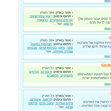
העסק
אזור בארץ:
אזור השרון
תחום עיסוק:
ייעוץ עסקי/שיווקי
,
יאל עסקי עבור העסק שלך
קורסים מקצועיים
,
הרצאות
,
וצה לדעת מהם ...
פרסום
, ועוד...
העסק
אזור בארץ:
אזור השרון
רה שירות והתקנה של מערכות
תחום עיסוק:
מצלמות במעגל
שרותי תיקון שדרוג
סגור
,
מיגון
,
בטיחות ומיגון
,
אבטחה
שמירה ואחזקה
, ועוד...
העסק
אזור בארץ:
כל הארץ
תחום עיסוק:
אינטרנט
,
קורסים
אתר למובייל או אתר לסמארטפון Get Mobile תנועת הסמארטפון
מקצועיים
,
מחשבים
הסמארטפונס יוצרת ...
העסק
אזור בארץ:
כל הארץ
תחום עיסוק:
פרסום
,
אינטרנט
,
ף לראות את הסרטים
צילום ועריכה
,
עיצוב פנים
,
פרסום
ית קטנה מכל הסרטים, ...
ושיווק
, ועוד...