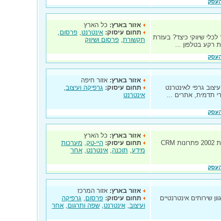
העסק
אזור בארץ:
כל הארץ
תחום עיסוק:
אינטרנט
,
פרסום
,
לכלי שיווקי כיצד? בעזרת
תקשורת
,
פרסום ושיווק
ת רקע בטלפון ...
העסק
אזור בארץ:
אזור חיפה
יצוב גרפי לאינטרנט
תחום עיסוק:
גרפיקה ועיצוב
,
י תדמית, אתרים ...
אינטרנט
העסק
אזור בארץ:
כל הארץ
חברת CRMatrix מפתחת ומשווקת משנת 2002 פתרונות CRM
תחום עיסוק:
היי-טק
,
מערכות
מידע
,
תוכנה
,
אינטרנט
,
אחר
העסק
אזור בארץ:
אזור המרכז
ון שירותים אינטרנטיים
תחום עיסוק:
פרסום
,
גרפיקה
ועיצוב
,
אינטרנט
,
שפה ותרגום
,
אחר