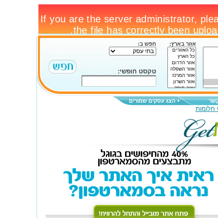
אזור בארץ:
חפש ב:
טקסט חופשי:
קשר
הצג עסקים שמורים
 חלומות