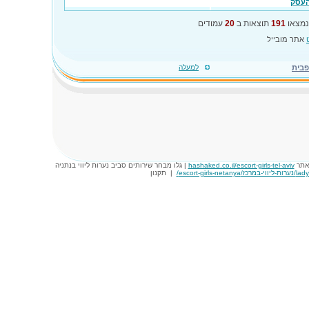
העסק
נמצאו
191
תוצאות ב
20
עמודים
אתר מובייל
פבית
למעלה
באתר
hashaked.co.il/escort-girls-tel-aviv
| גלו מבחר שירותים סביב נערות ליווי בנתניה
escort-girls-ne/
|
תקנון