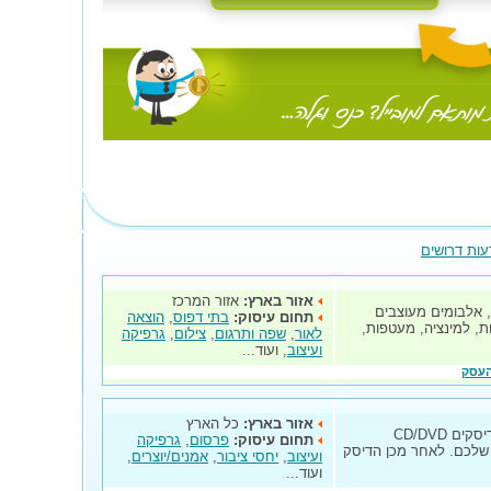
עות דרושים
אזור בארץ:
אזור המרכז
, אלבומים מעוצבים
תחום עיסוק:
בתי דפוס
,
הוצאה
ות, למינציה, מעטפות,
לאור
,
שפה ותרגום
,
צילום
,
גרפיקה
ועיצוב
, ועוד...
העסק
אזור בארץ:
כל הארץ
"בתגלית סטודיו" אנו מעצבים עטיפות לדיסקים CD/DVD
תחום עיסוק:
פרסום
,
גרפיקה
שלכם. לאחר מכן הדיסק
ועיצוב
,
יחסי ציבור
,
אמנים/יוצרים
,
ועוד...