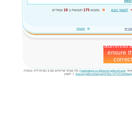
העסק
לעמוד הבא
נמצאו
175
תוצאות ב
18
עמודים
פבית
למעלה
באתר
hashaked.co.il/escort-girls-tel-aviv
| גלו מבחר שירותים סביב נערות ליווי בנתניה
escort-girls-ne/
|
תקנון