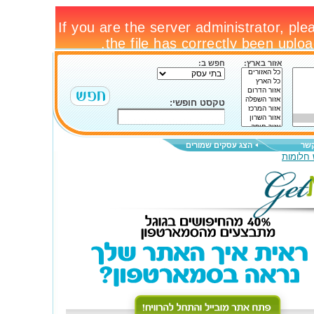
אזור בארץ:
חפש ב:
טקסט חופשי:
קשר
הצג עסקים שמורים
 חלומות