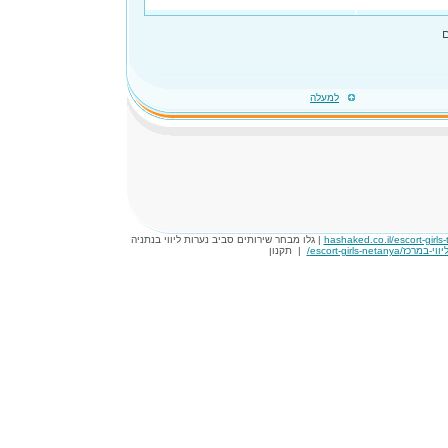
למעלה
hashaked.co.il/escort-girls-t
| גלו מבחר שירותים סביב נערות ליווי בנתניה
|
תקנון