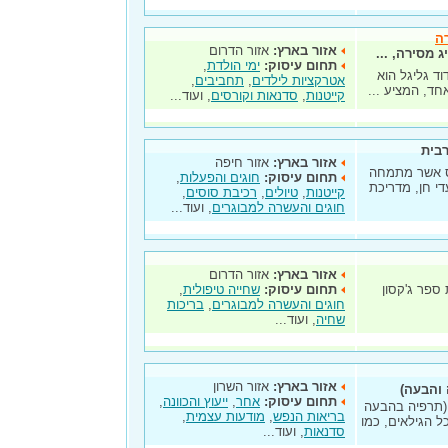
רה
אזור בארץ:
אזור הדרום
 מסירה, ...
תחום עיסוק:
ימי הולדת
,
וד גליגל הוא
אטרקציות לילדים
,
תחביבים
,
חד, המציע ...
קייטנות
,
סדנאות וקורסים
, ועוד...
רבית
אזור בארץ:
אזור חיפה
ת ע"י אלכס אשר מתמחה
תחום עיסוק:
חוגים והפעלות
,
די חן, מדריכת
קייטנות
,
טיולים
,
רכיבת סוסים
,
חוגים והעשרה למבוגרים
, ועוד...
אזור בארץ:
אזור הדרום
ספר ג'קסון
תחום עיסוק:
שחייה טיפולית
,
חוגים והעשרה למבוגרים
,
בריכות
שחיה
, ועוד...
אזור בארץ:
אזור השרון
 והבעה)
תחום עיסוק:
אחר
,
ייעוץ והכוונה
,
 (תרפיה בהבעה
בריאות הנפש
,
מודעות עצמית
,
כל הגילאים, כמו
סדנאות
, ועוד...