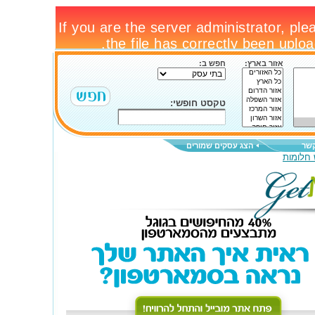
אזור בארץ:
חפש ב:
טקסט חופשי:
קשר
הצג עסקים שמורים
 חלומות