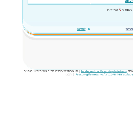
העסק
צאות ב
5
עמודים
פבית
למעלה
באתר
hashaked.co.il/escort-girls-tel-aviv
| גלו מבחר שירותים סביב נערות ליווי בנתניה
escort-girls-ne/
|
תקנון