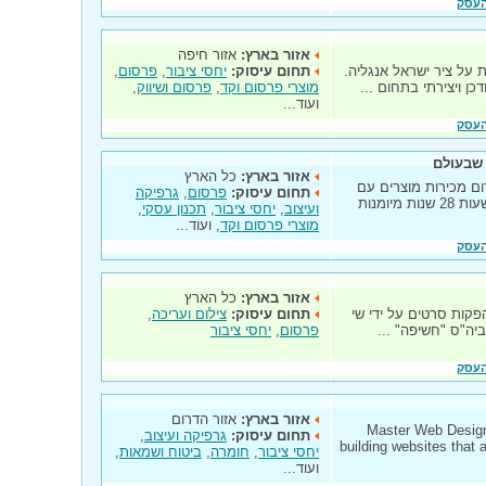
העסק
אזור בארץ:
אזור חיפה
קיימת משנת 2001 ועובדת על ציר ישראל אנגליה.
תחום עיסוק:
יחסי ציבור
,
פרסום
,
כן ויצירתי בתחום ...
מוצרי פרסום וקד
,
פרסום ושיווק
,
ועוד...
העסק
 שבעולם
אזור בארץ:
כל הארץ
ם מכירות מוצרים עם
תחום עיסוק:
פרסום
,
גרפיקה
הדפס לוגו באספקה מידית וגם תוך 24 שעות 28 שנות מיומנות
ועיצוב
,
יחסי ציבור
,
תכנון עסקי
,
מוצרי פרסום וקד
, ועוד...
העסק
אזור בארץ:
כל הארץ
 2000 כסטודיו להפקות סרטים על ידי שי
תחום עיסוק:
צילום ועריכה
,
ביה"ס "חשיפה" ...
פרסום
,
יחסי ציבור
העסק
אזור בארץ:
אזור הדרום
Master Web Design
תחום עיסוק:
גרפיקה ועיצוב
,
building websites that 
יחסי ציבור
,
חומרה
,
ביטוח ושמאות
,
ועוד...