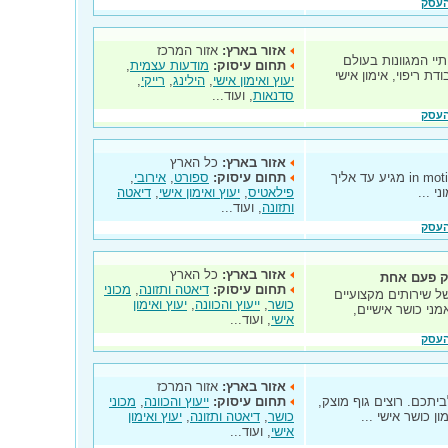
העסק
אזור בארץ:
אזור המרכז
יי המגוונות בעולם
תחום עיסוק:
מודעות עצמית
,
ת ריפוי, אימון אישי
יעוץ ואימון אישי
,
הילינג
,
רייקי
,
סדנאות
, ועוד...
העסק
אזור בארץ:
כל הארץ
מאמן כושר אישי מצוות המאמנים של in motion מגיע עד אליך
תחום עיסוק:
ספורט
,
אירובי
,
י ...
פילאטיס
,
יעוץ ואימון אישי
,
דיאטה
ותזונה
, ועוד...
העסק
אזור בארץ:
כל הארץ
רק פעם אחת
תחום עיסוק:
דיאטה ותזונה
,
מכוני
ל שירותים מקצועיים
כושר
,
ייעוץ והכוונה
,
יעוץ ואימון
מני כושר אישיים,
אישי
, ועוד...
העסק
אזור בארץ:
אזור המרכז
יתכם. רוצים גוף מוצק,
תחום עיסוק:
ייעוץ והכוונה
,
מכוני
ן כושר אישי ...
כושר
,
דיאטה ותזונה
,
יעוץ ואימון
אישי
, ועוד...