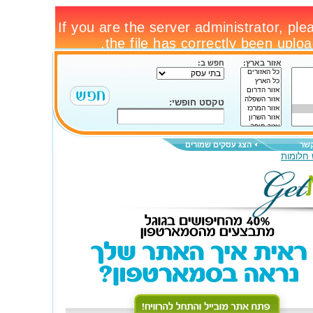
אזור בארץ:
חפש ב:
טקסט חופשי:
קשר
הצג עסקים שמורים
 חלומות