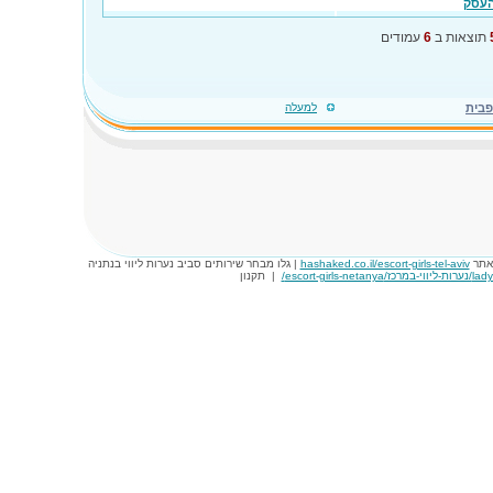
העסק
תוצאות ב
6
עמודים
פבית
למעלה
באתר
hashaked.co.il/escort-girls-tel-aviv
| גלו מבחר שירותים סביב נערות ליווי בנתניה
escort-girls-ne/
|
תקנון