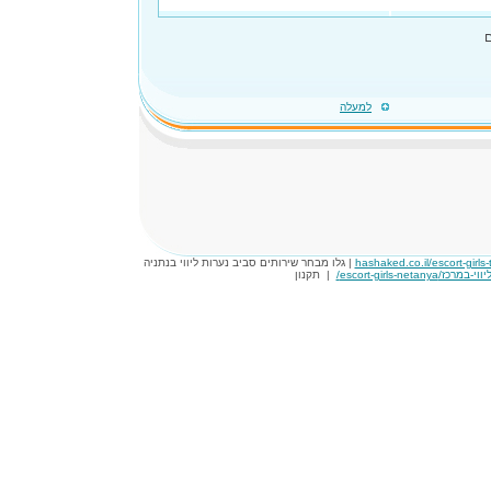
למעלה
hashaked.co.il/escort-girls-t
| גלו מבחר שירותים סביב נערות ליווי בנתניה
|
תקנון