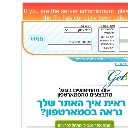
אזור בארץ:
חפש ב:
טקסט חופשי:
קשר
הצג עסקים שמורים
 חלומות