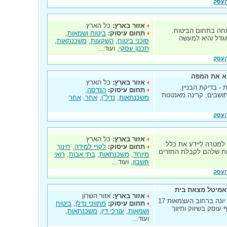
העסק
אזור בארץ:
כל הארץ
חה בתחום הביטוח.
תחום עיסוק:
ביטוח ושמאות
,
גדל והיא למעשה
סוכני ביטוח
,
השקעות
,
משכנתאות
,
תכנון עסקי
, ועוד...
העסק
א את המפה
אזור בארץ:
כל הארץ
 - בדיקת הבניין,
תחום עיסוק:
הנדסה
,
תושבים, קרינה מאנטנות
משכנתאות
,
נדל"ן
,
אחר
,
אחר
העסק
אזור בארץ:
כל הארץ
למטרה ליידע את כלל
תחום עיסוק:
לקויי למידה
,
חינוך
יות שלהם לקבלת החזרים
מיוחד
,
משכנתאות
,
בתי אבות
,
רואי
חשבון
, ועוד...
העסק
אמיטל מצאת בית
אזור בארץ:
אזור השרון
אמיטל נכסים סניף כפר יונה, שוכן בכפר יונה ברחוב העצמאות 17
תחום עיסוק:
מתווכי נדלן
,
ביטוח
עוסק בשיווק ותיווך
ושמאות
,
עורכי דין
,
משכנתאות
,
ועוד...