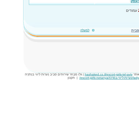
העסק
עמודים
פבית
למעלה
באתר
hashaked.co.il/escort-girls-tel-aviv
| גלו מבחר שירותים סביב נערות ליווי בנתניה
escort-girls-ne/
|
תקנון