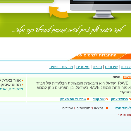
יה
התחברות לכרטיס עסק
וצרים
|
שירותים
|
טיפים
|
מאמרים
|
מודעות דרושים
rave
-
rave
אזור בארץ:
כ
RAVE ישראל היא היבואנית והמשווקת הבלעדית של אביזרי
תחום עיסוק:
אופנה תחת המותג RAVE בישראל. בין הפריטים ניתן למצוא
משקפיים
,
אביז
משקפי ...
פרופיל עסק
צור קשר
שמרו לי את העסק
עמוד הבא
נמצאו
1
תוצאות ב
1
עמודים
תחום זה: