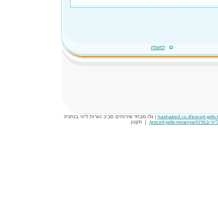
למעלה
hashaked.co.il/escort-girls-t
| גלו מבחר שירותים סביב נערות ליווי בנתניה
|
תקנון