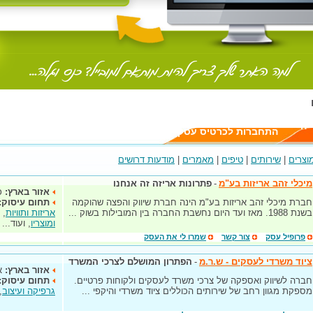
יה
התחברות לכרטיס עסק
וצרים
|
שירותים
|
טיפים
|
מאמרים
|
מודעות דרושים
מיכלי זהב אריזות בע"מ
-
פתרונות אריזה זה אנחנו
אזור בארץ:
כ
חברת מיכלי זהב אריזות בע"מ הינה חברת שיווק והפצה שהוקמה
תחום עיסוק:
בשנת 1988. מאז ועד היום נחשבת החברה בין המובילות בשוק ...
אריזות ותוויות
,
ומוצריו
, ועוד...
פרופיל עסק
צור קשר
שמרו לי את העסק
ציוד משרדי לעסקים - ש.ר.מ
-
הפתרון המושלם לצרכי המשרד
אזור בארץ:
א
חברה לשיווק ואספקה של צרכי משרד לעסקים ולקוחות פרטיים.
תחום עיסוק:
מספקת מגוון רחב של שירותים הכוללים ציוד משרדי והיקפי ...
גרפיקה ועיצוב
,