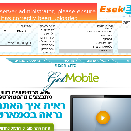
יות
תחום משני:
אזור בארץ:
חפש ב:
טקסט חופשי:
ות
מסלולי פרסום
צור קשר
הצג עסקים שמורים
פירוש חלומות