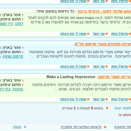
פרופיל עסק
צור קשר
שמרו לי את העסק
מאג שרותי דפוס - כרטיסי ביקור
-
כל הדפוס במקום אחד.
אזור בארץ:
א
מאג שרותי דפוס www.mapo.co.il אנו מציאים לכם להכנס לאתר
תחום עיסוק:
הבית. כרטיסי ביקור בהדפסה צבעונית עם למינציה מט 2 צדדים
דפוס
,
נייר ומוצר
...
פרופיל עסק
צור קשר
שמרו לי את העסק
שיווק מתקדם מוצרי פרסום קד"מ
אזור בארץ:
כ
ייצור ושיווק מוצרי פרסום וקידום מכירות עם לוגו. מתנות ממותגות
תחום עיסוק:
לתערוכות , אירועים וכנסים. מתנות לחגים ללקוחות ועובדים. ...
פרסום ושיווק
,
נ
פרופיל עסק
צור קשר
שמרו לי את העסק
אייקון מוצרי פרסום
-
Make a Lasting Impression
אזור בארץ:
כ
אייקון מוצרי פרסום הינה חברה לקידום מכירות- גימיקים,מתנות
תחום עיסוק:
לחגים,מתנות לעובדים חולצות, כובעים ,עטים ...
מתנות
,
בתי דפ
פרופיל עסק
צור קשר
שמרו לי את העסק
עמוד הבא
נמצאו
5
תוצאות ב
1
עמודים
תחום זה:
פי תחומים
לרשימה המלאה לפי אלפבית
למעלה