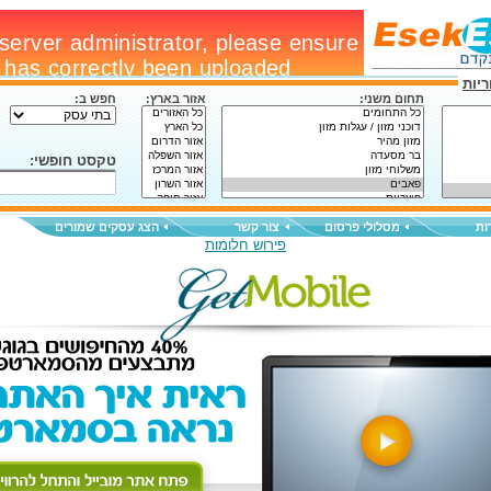
יות
תחום משני:
אזור בארץ:
חפש ב:
טקסט חופשי:
ות
מסלולי פרסום
צור קשר
הצג עסקים שמורים
פירוש חלומות