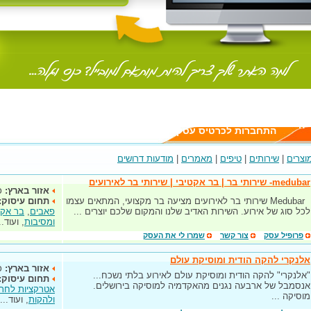
יה
התחברות לכרטיס עסק
וצרים
|
שירותים
|
טיפים
|
מאמרים
|
מודעות דרושים
medubar- שירותי בר | בר אקטיבי | שירותי בר לאירועים
אזור בארץ:
כ
Medubar שירותי בר לאירועים מציעה בר מקצועי, המתאים עצמו
תחום עיסוק:
לכל סוג של אירוע. השירות האדיב שלנו והמקום שלכם יוצרים ...
פאבים
,
בר אקט
ומסיבות
, ועוד..
פרופיל עסק
צור קשר
שמרו לי את העסק
אלנקרי להקה הודית ומוסיקת עולם
אזור בארץ:
כ
"אלנקרי" להקה הודית ומוסיקת עולם לאירוע בלתי נשכח...
תחום עיסוק:
אנסמבל של ארבעה נגנים מהאקדמיה למוסיקה בירושלים.
אטרקציות לחתונ
מוסיקה ...
ולהקות
, ועוד...