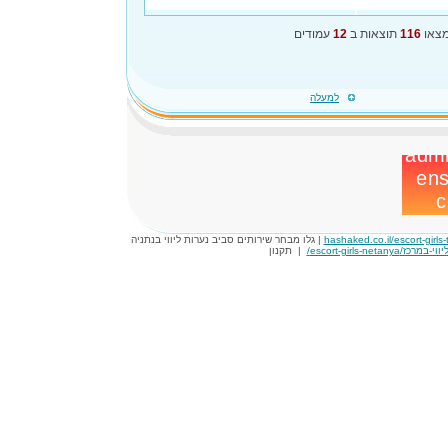
צאו
116
תוצאות ב
12
עמודים
למעלה
hashaked.co.il/escort-girls-t
| גלו מבחר שירותים סביב נערות ליווי בנתניה
|
תקנון