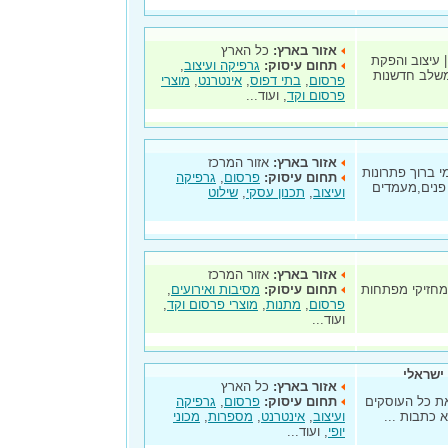
אזור בארץ:
כל הארץ
| עיצוב והפקת
תחום עיסוק:
גרפיקה ועיצוב
,
 משלב חדשנות
פרסום
,
בתי דפוס
,
אינטרנט
,
מוצרי
פרסום וקד
, ועוד...
אזור בארץ:
אזור המרכז
 ב-1992 בהנהלת סמי ברוך פתרונות
תחום עיסוק:
פרסום
,
גרפיקה
 פנים,מעמדים
ועיצוב
,
תכנון עסקי
,
שילוט
אזור בארץ:
אזור המרכז
מחזיקי מפתחות
תחום עיסוק:
מסיבות ואירועים
,
פרסום
,
מתנות
,
מוצרי פרסום וקד
,
ועוד...
 ישראלי
אזור בארץ:
כל הארץ
את כל העוסקים
תחום עיסוק:
פרסום
,
גרפיקה
 כתבות ...
ועיצוב
,
אינטרנט
,
מספרות
,
מכוני
יופי
, ועוד...