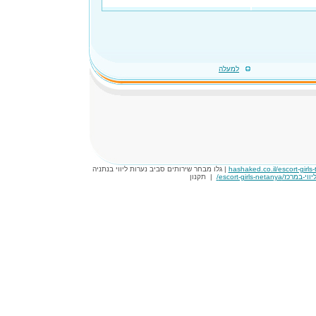
למעלה
hashaked.co.il/escort-girls-t
| גלו מבחר שירותים סביב נערות ליווי בנתניה
|
תקנון