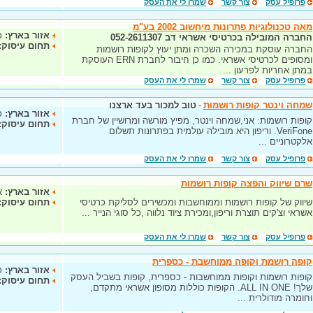
פרופיל עסק
צור קשר
שמרו לי את העסק
מאה טכנולוגיות פתרונות מיחשוב 2002 בע"מ
אזור בארץ:
כ
החברה המובילה בכרטיסי אשראי דב 052-2611307
תחום עיסוק:
החברה עוסקת במכירה השכרה ומתן יעוץ לקופות רושמות
ומסופים לכרטיסי אשראי. כמו כן חיבור לחברת ERN העוסקת
במתן אחריות לפרעון ...
פרופיל עסק
צור קשר
שמרו לי את העסק
שמחה וינטר קופות רושמות
-
טוב למכור בעד ארצנו
אזור בארץ:
כ
קופות רושמות: אני,שמחה וינטר, מפיץ מורשה ומרושיין של חברת
תחום עיסוק:
VeriFone. וריפון היא מובילה עולמית בפתרונות תשלום
אלקטרוניים ...
פרופיל עסק
צור קשר
שמרו לי את העסק
שרם שיווק והפצה קופות רושמות
אזור בארץ:
א
שיווק של קופות רושמות וממוחשבות ומכשירים לסליקת כרטיסי
תחום עיסוק:
אשראי וצ'קים תוצרת וריפון,ומכירת ציוד נלווה ,כל סוגי הנייר ...
פרופיל עסק
צור קשר
שמרו לי את העסק
קופה רושמת וקופה ממוחשבת - כספרית
אזור בארץ:
כ
קופות רושמות וקופות ממוחשבות - כספרית, קופות בשביל העסק
תחום עיסוק:
שלך! ALL IN ONE. הקופות כוללות מסופון אשראי מתקדם,
וחומרה מודולרית ...