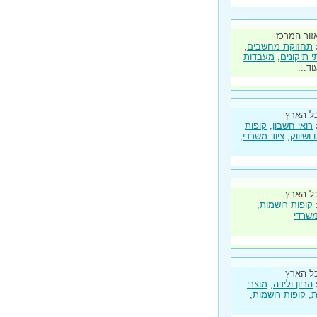
זור המרכז
תחזוקת מחשבים
,
י תיקונים
,
מעבדות
וד...
ל הארץ
רואי חשבון
,
קופות
ושיווק
,
ציוד משרדי
,
ל הארץ
קופות רושמות
,
משרדי
ל הארץ
הריון ולידה
,
מוצרי
ת
,
קופות רושמות
,