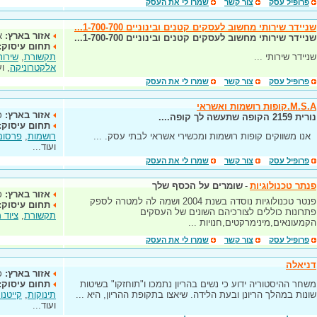
פרופיל עסק
צור קשר
שמרו לי את העסק
שניידר שירותי מחשוב לעסקים קטנים ובינוניים 1-700-700...
אזור בארץ:
א
שניידר שירותי מחשוב לעסקים קטנים ובינוניים 1-700-700...
תחום עיסוק:
שניידר שירותי ...
תקשורת
,
שירות
אלקטרוניקה
, וע
פרופיל עסק
צור קשר
שמרו לי את העסק
M.S.A.קופות רושמות ואשראי
אזור בארץ:
כ
נורית 2159 הקופה שתעשה לך קופה....
תחום עיסוק:
אנו משווקים קופות רושמות ומכשירי אשראי לבתי עסק. ...
רושמות
,
פרסום 
ועוד...
פרופיל עסק
צור קשר
שמרו לי את העסק
פנתר טכנולוגיות
-
שומרים על הכסף שלך
אזור בארץ:
כ
פנטר טכנולוגיות נוסדה בשנת 2004 ושמה לה למטרה לספק
תחום עיסוק:
פתרונות כוללים לצורכיהם השונים של העסקים
תקשורת
,
ציוד 
הקמעונאים,מינימרקטים,חנויות ...
פרופיל עסק
צור קשר
שמרו לי את העסק
דניאלה
אזור בארץ:
כ
משחר ההיסטוריה ידוע כי נשים בהריון נתמכו ו"תוחזקו" בשיטות
תחום עיסוק:
שונות במהלך הריונן ובעת הלידה. שיאצו בתקופת ההריון, היא ...
תינוקות
,
קייטנו
ועוד...