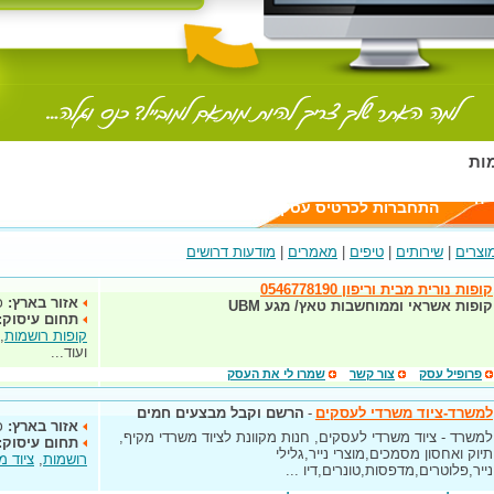
ות
יה
התחברות לכרטיס עסק
וצרים
|
שירותים
|
טיפים
|
מאמרים
|
מודעות דרושים
קופות נורית מבית וריפון 0546778190
אזור בארץ:
כ
קופות אשראי וממוחשבות טאץ/ מגע UBM
תחום עיסוק:
קופות רושמות
,
ועוד...
פרופיל עסק
צור קשר
שמרו לי את העסק
למשרד-ציוד משרדי לעסקים
-
הרשם וקבל מבצעים חמים
אזור בארץ:
כ
למשרד - ציוד משרדי לעסקים, חנות מקוונת לציוד משרדי מקיף,
תחום עיסוק:
תיוק ואחסון מסמכים,מוצרי נייר,גלילי
רושמות
,
ציוד מ
נייר,פלוטרים,מדפסות,טונרים,דיו ...