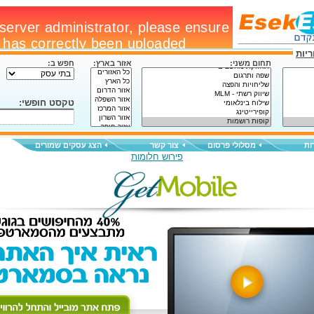
יות
תחום משני:
אזור בארץ:
חפש ב:
טקסט חופשי:
ות
מסלולי פרסום
צור קשר
הצג עסקים שמורים
פירוש חלומות