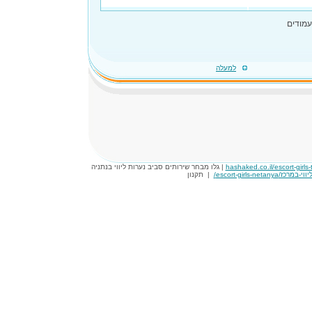
מודים
למעלה
hashaked.co.il/escort-girls-t
| גלו מבחר שירותים סביב נערות ליווי בנתניה
|
תקנון