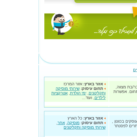
ים
אזור בארץ:
אזור המרכז
בר/בת מצווה,
תחום עיסוק:
שירותי מוסיקה
בה. מוניטין של 13 שנה בתחום. אפשרות
ותקליטנים
,
ימי הולדת
,
אטרקציות
לילדים
, ועוד...
אזור בארץ:
כל הארץ
א מותג הקיים מאז 1970. אנו עוסקים בכוונון ,
תחום עיסוק:
מוסיקה
,
אחר
,
יתרים לפסנתר
שירותי מוסיקה ותקליטנים