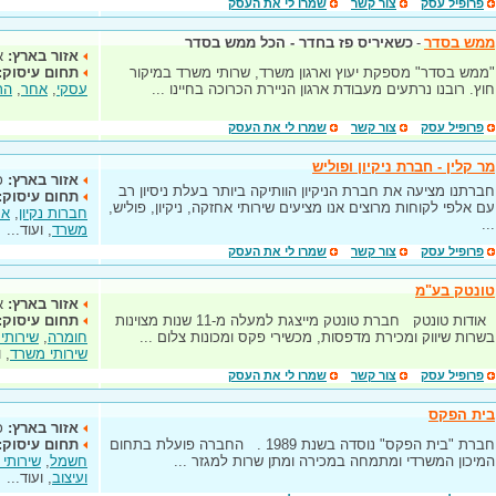
פרופיל עסק
צור קשר
שמרו לי את העסק
ממש בסדר
-
כשאיריס פז בחדר - הכל ממש בסדר
אזור בארץ:
א
"ממש בסדר" מספקת יעוץ וארגון משרד, שרותי משרד במיקור
תחום עיסוק:
חוץ. רובנו נרתעים מעבודת ארגון הניירת הכרוכה בחיינו ...
עסקי
,
אחר
,
הר
פרופיל עסק
צור קשר
שמרו לי את העסק
מר קלין - חברת ניקיון ופוליש
אזור בארץ:
כ
חברתנו מציעה את חברת הניקיון הוותיקה ביותר בעלת ניסיון רב
תחום עיסוק:
עם אלפי לקוחות מרוצים אנו מציעים שירותי אחזקה, ניקיון, פוליש,
חברות נקיון
,
אח
...
משרד
, ועוד...
פרופיל עסק
צור קשר
שמרו לי את העסק
טונטק בע"מ
אזור בארץ:
א
אודות טונטק חברת טונטק מייצגת למעלה מ-11 שנות מצוינות
תחום עיסוק:
בשרות שיווק ומכירת מדפסות, מכשירי פקס ומכונות צלום ...
חומרה
,
שירותי 
שירותי משרד
, 
פרופיל עסק
צור קשר
שמרו לי את העסק
בית הפקס
אזור בארץ:
כ
חברת "בית הפקס" נוסדה בשנת 1989 . החברה פועלת בתחום
תחום עיסוק:
המיכון המשרדי ומתמחה במכירה ומתן שרות למגזר ...
חשמל
,
שירותי
ועיצוב
, ועוד...