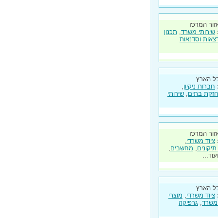
זור המרכז
שירותי משרד
,
תכנון
צאות וסדנאות
ל הארץ
חברות ניקיון
,
זקת בתים
,
שירותי
זור המרכז
ציוד משרדי
,
תיקונים
,
מחשבים
,
ועוד...
ל הארץ
ציוד משרדי
,
מוצרי
 משרד
,
גרפיקה