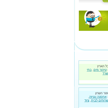
ל הארץ
טיהור מים
,
בתי
שרד
זור השרון
אחסנה וגניזה
,
רותים לבית
,
ציוד