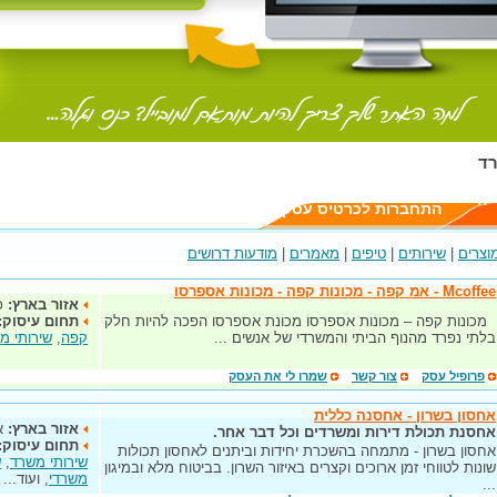
רד
יה
התחברות לכרטיס עסק
וצרים
|
שירותים
|
טיפים
|
מאמרים
|
מודעות דרושים
Mcoffee - אמ קפה - מכונות קפה - מכונות אספרסו
אזור בארץ:
כ
מכונות קפה – מכונות אספרסו מכונת אספרסו הפכה להיות חלק
תחום עיסוק:
בלתי נפרד מהנוף הביתי והמשרדי של אנשים ...
קפה
,
שירותי מ
פרופיל עסק
צור קשר
שמרו לי את העסק
אחסון בשרון - אחסנה כללית
אזור בארץ:
א
אחסנת תכולת דירות ומשרדים וכל דבר אחר.
תחום עיסוק:
אחסון בשרון - מתמחה בהשכרת יחידות וביתנים לאחסון תכולות
שירותי משרד
,
ש
שונות לטווחי זמן ארוכים וקצרים באיזור השרון. בביטוח מלא ובמיגון
משרדי
, ועוד...
...