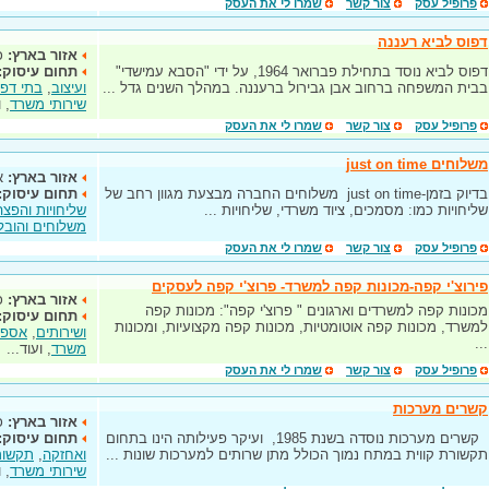
פרופיל עסק
צור קשר
שמרו לי את העסק
דפוס לביא רעננה
אזור בארץ:
כ
דפוס לביא נוסד בתחילת פברואר 1964, על ידי "הסבא עמישדי"
תחום עיסוק:
בבית המשפחה ברחוב אבן גבירול ברעננה. במהלך השנים גדל ...
ועיצוב
,
בתי דפו
שירותי משרד
, 
פרופיל עסק
צור קשר
שמרו לי את העסק
משלוחים just on time
אזור בארץ:
א
בדיוק בזמן-just on time משלוחים החברה מבצעת מגוון רחב של
תחום עיסוק:
שליחויות כמו: מסמכים, ציוד משרדי, שליחויות ...
שליחויות והפצה
משלוחים והובל
פרופיל עסק
צור קשר
שמרו לי את העסק
פירוצ'י קפה-מכונות קפה למשרד- פרוצ'י קפה לעסקים
אזור בארץ:
כ
מכונות קפה למשרדים וארגונים " פרוצ'י קפה": מכונות קפה
תחום עיסוק:
למשרד, מכונות קפה אוטומטיות, מכונות קפה מקצועיות, ומכונות
ושירותים
,
אספר
...
משרד
, ועוד...
פרופיל עסק
צור קשר
שמרו לי את העסק
קשרים מערכות
אזור בארץ:
כ
קשרים מערכות נוסדה בשנת 1985, ועיקר פעילותה הינו בתחום
תחום עיסוק:
תקשורת קווית במתח נמוך הכולל מתן שרותים למערכות שונות ...
ואחזקה
,
תקשור
שירותי משרד
, 