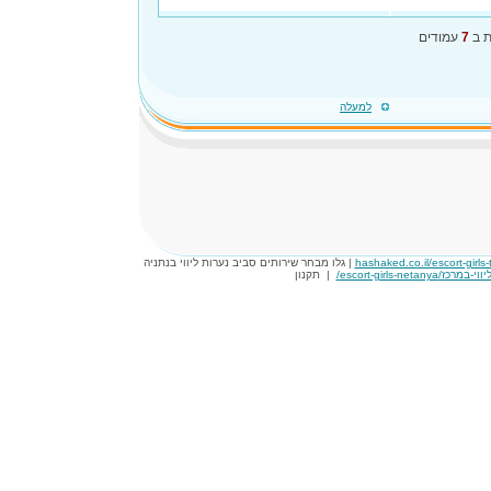
ת ב
7
עמודים
למעלה
hashaked.co.il/escort-girls-t
| גלו מבחר שירותים סביב נערות ליווי בנתניה
|
תקנון