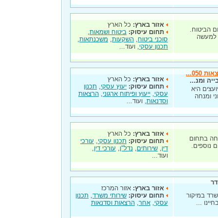
אזור בארץ:
כל הארץ
 הביטוח.
תחום עיסוק:
ביטוח ושמאות
,
 למעשה
סוכני ביטוח
,
השקעות
,
משכנתאות
,
תכנון עסקי
, ועוד...
05...
אזור בארץ:
כל הארץ
יה ומנ...
תחום עיסוק:
יעוץ עסקי
,
תכנון
ום. נחמד יועצים היא
עסקי
,
ייעוץ ופיתוח ארגוני
,
הרצאות
ני ומנחה
וסדנאות
, ועוד...
אזור בארץ:
כל הארץ
מחה בתחום
תחום עיסוק:
תכנון עסקי
,
עורכי
 נוספים.
דין
,
שירותים
,
נדל"ן
,
עורכי דין
,
ועוד...
דר
אזור בארץ:
אזור המרכז
שרד במיקור
תחום עיסוק:
שירותי משרד
,
תכנון
ינו ...
עסקי
,
אחר
,
הרצאות וסדנאות