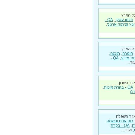
ל הארץ
תכנון עסקי
,
QA -
יעוץ ופיתוח ארגוני
,
ל הארץ
חומרה
,
תוכנה
,
ת מידע
,
QA -
עוד...
זור השרון
QA - בקרת איכות
,
לן
זור השפלה
כוח אדם והשמה
,
ה
,
QA - בקרת
, ועוד...