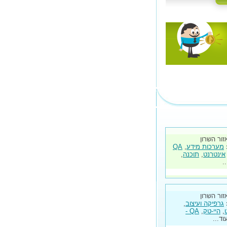
זור השרון
מערכות מידע
,
QA
אינטרנט
,
תוכנה
,
.
זור השרון
גרפיקה ועיצוב
,
,
היי-טק
,
QA -
עוד...