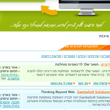
יה
התחברות לכרטיס עסק
וצרים
|
שירותים
|
טיפים
|
מאמרים
|
מודעות דרושים
דיגייט
-
השער שלך לדינאמיות מוחלטת
אזור בארץ:
א
דיגייט - השער שלך לדינאמיות מוחלטת מה דיגייט יכולה להציע
תחום עיסוק:
לך: בניית אתרי אינטרנט דינאמיים. אתר אינטרנט דינאמי ...
- בקרת איכות
,
מחשבים
, ועוד..
פרופיל עסק
צור קשר
שמרו לי את העסק
Thinking Beyond Web
-
GambaSoft Solutions
אזור בארץ:
א
GambaSoft Solutions הנה חברה העוסקת באספקת פתרונות
תחום עיסוק:
ושירותים בתחומי טכנולוגיית המידע מבוססי טכנולוגית אינטרנט,
תוכנה
,
אינטרנט
לרבות שירותי ...
בקרת איכות
, ו