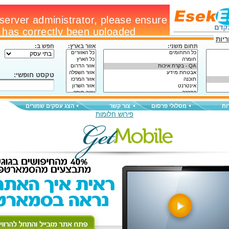
יות
תחום משני:
אזור בארץ:
חפש ב:
טקסט חופשי:
ות
מסלולי פרסום
צור קשר
הצג עסקים שמורים
פירוש חלומות