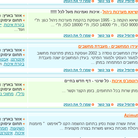
פרופיל עסק
צור קשר
שמרו לי את העסק
שיאא מערכות ניהול
-
איכות ואמינות מעל לכל !!!!!
אזור בארץ:
כ
שיאא הוקמה ב - 1995 ועוסקת בהקמת מערכות ניהול כגון: ת"י
תחום עיסוק:
9000 ISO , ת"י 14000 ISO, ת"י 18000 ISO, ת"י ...
בקרת איכות
,
י
ועוד...
פרופיל עסק
צור קשר
שמרו לי את העסק
עידן המחשבים - מעבדת מחשבים
אזור בארץ:
כ
עידן המחשבים נוסדה ב 2002 ועוסקת במתן פתרונות מחשוב
תחום עיסוק:
למגזר העסקי ולמגזר הפרטי. בעידן המחשבים ישנה מעבדת
אינטרנט
,
אבטח
מחשבים המתמחה במתן ...
בקרת איכות
, ו
פרופיל עסק
צור קשר
שמרו לי את העסק
רוטמנ'ס איכות
-
כל שינוי - דף חדש בחיים
אזור בארץ:
א
תחום עיסוק:
מתן שרות בכל התחומים, בזמן הקצר וקשר ...
נדל"ן
,
מתווכי נד
פרופיל עסק
צור קשר
שמרו לי את העסק
Azimut
אזור בארץ:
א
אחת עשרה שנות נסיון בתחום ההשמה הקנו ל"אזימוט " מיומנות
תחום עיסוק:
ויכולת מוכחת באיוש משרות בצורה מקצועית ...
השקעות
,
חומר
איכות
,
אינטרנט