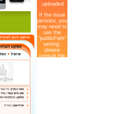
הרשם חינם לאינדק
אפקט הצחוק
פרופיל
המלצ
אזור בארץ:
כל הארץ
שם איש קשר:
שחר י
טלפון:
054-6638515
 - - - - - - - - - - - - - - - -
עיר\יישוב:
נהריה