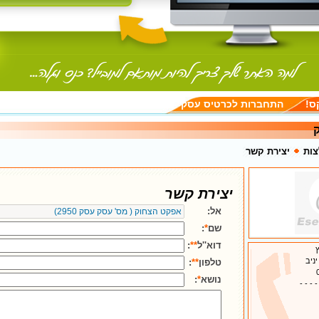
ס!
התחברות לכרטיס עסק
ות
יצירת קשר
יצירת קשר
אל:
שם
*
:
דוא''ל
**
:
ניב
טלפון
**
:
נושא
*
:
- - - -