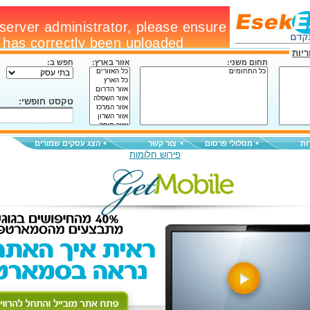
יות
תחום משני:
אזור בארץ:
חפש ב:
טקסט חופשי:
ות
מסלולי פרסום
צור קשר
הצג עסקים שמורים
פירוש חלומות