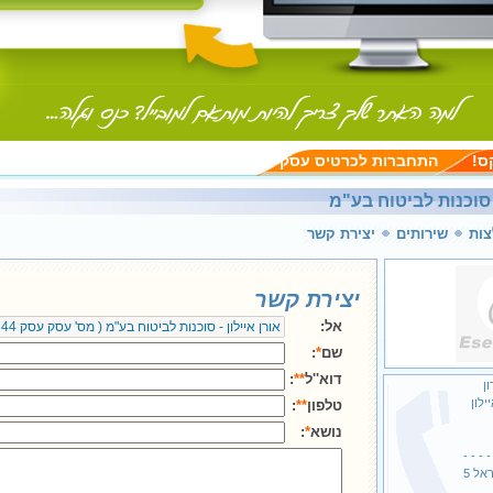
ס!
התחברות לכרטיס עסק
- סוכנות לביטוח בע"מ
ות
שירותים
יצירת קשר
יצירת קשר
אל:
שם
*
:
דוא''ל
**
:
ן
ילון
טלפון
**
:
נושא
*
:
- - - -
אל 5