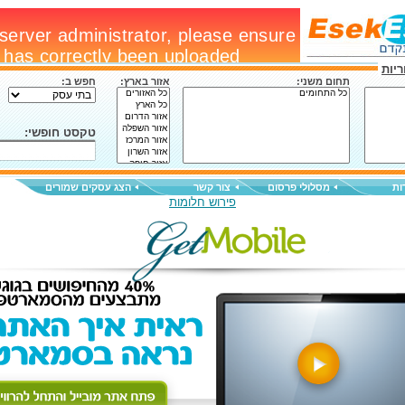
יות
תחום משני:
אזור בארץ:
חפש ב:
טקסט חופשי:
ות
מסלולי פרסום
צור קשר
הצג עסקים שמורים
פירוש חלומות