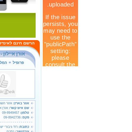
הרשם חינם לאינדק
אורן איילון 
פרופיל
המלצ
אזור בארץ:
אזור השרו
שם איש קשר:
אורן אי
טלפון:
09-8949457
פקס:
09-8942736
 - - - - - - - - - - - - - - - -
כתובת:
רח' גיבורי ישר
עיר\יישוב:
נתניה