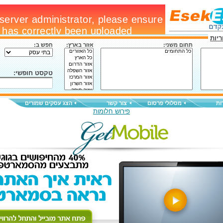
יות
תחום משני:
אזור בארץ:
חפש ב:
טקסט חופשי:
ות
מסלולי פרסום
צור קשר
הצג עסקים שמורים
פירוש חלומות