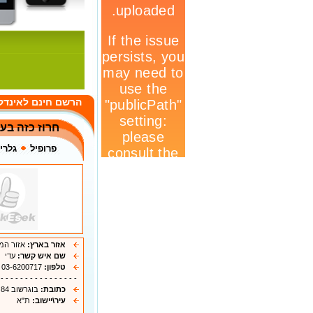
הרשם חינם לאינדק
חרוז כזה בע
פרופיל
גלרי
אזור בארץ:
אזור המ
שם איש קשר:
עדי
טלפון:
03-6200717
 - - - - - - - - - - - - - - - -
כתובת:
בוגרשוב 84
עיר\יישוב:
ת"א