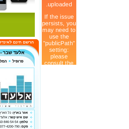
הרשם חינם לאינדק
אלעד שבר - ק
פרופיל
המלצ
אזור בארץ:
כל הארץ
שם איש קשר:
אלעד 
טלפון:
050-846-54-54
פקס:
077-4200-790