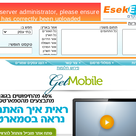
יות
תחום משני:
אזור בארץ:
חפש ב:
טקסט חופשי:
ות
מסלולי פרסום
צור קשר
הצג עסקים שמורים
פירוש חלומות