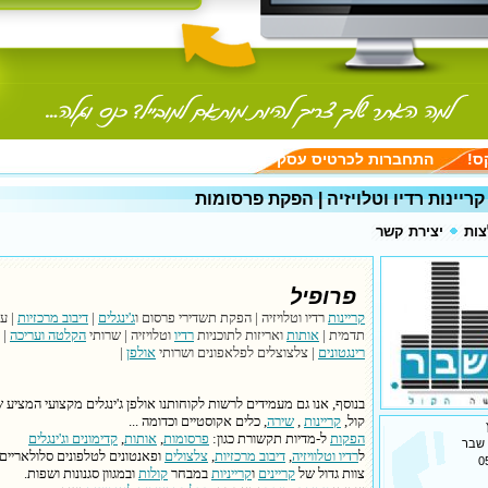
ס!
התחברות לכרטיס עסק
ריינות רדיו וטלויזיה | הפקת פרסומות
ות
יצירת קשר
פרופיל
קריינות
רדיו וטלויזיה | הפקת תשדירי פרסום ו
ג'ינגלים
|
דיבוב מרכזיות
| ער
תדמית |
אותות
ואריזות לתוכניות
רדיו
וטלויזיה | שרותי
הקלטה ועריכה
|
רינגטונים
| צלצוצלים לפלאפונים ושרותי
אולפן
|
בנוסף, אנו גם מעמידים לרשות לקוחותנו אולפן ג'ינגלים מקצועי המציע 
קול,
קריינות
,
שירה
, כלים אקוסטיים וכדומה ...
הפקות
ל-מדיות תקשורת כגון:
פרסומות
,
אותות
,
קדימונים וג'ינגלים
שבר
ל
רדיו וטלוויזיה
,
דיבוב מרכזיות
,
צלצולים
ופאנטונים לטלפונים סלולאריים.
צוות גדול של
קריינים
ו
קרייניות
במבחר
קולות
ובמגוון סגנונות ושפות.