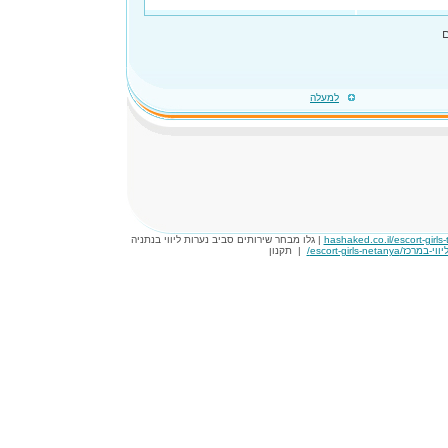
למעלה
hashaked.co.il/escort-girls-t
| גלו מבחר שירותים סביב נערות ליווי בנתניה
|
תקנון