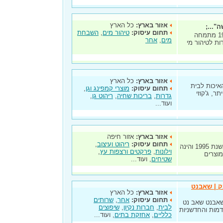
אזור בארץ:
כל הארץ
"...;
תחום עיסוק:
טיהור מים
,
השבחת
חברת וילי מטהרי מים מיוחדים הוקמה בשנת 1988 מתמחה
מים
,
אחר
ת לטיהור מי
אזור בארץ:
כל הארץ
איכות לבית
תחום עיסוק:
מוצרי קמפינג וגן
,
ן היתר, ג'קוזי
גדרות
,
בריכות שחיה
,
ריהוט גן
,
ועוד...
אזור בארץ:
אזור חיפה
תחום עיסוק:
ריהוט ועיצוב
,
טאפי – פרקטים, שטיחים, וילונות, PVC , נוסדה בשנת 1995 והינה
וילונות
,
פרקטים ורצפות עץ
,
וצרים
שטיחים
, ועוד...
ק | שאבנט
אזור בארץ:
כל הארץ
תחום עיסוק:
אחר
,
שרותים
 שאבנט שאב נט
לבית
,
חברות נקיון
,
שיפוצים
מות והחדשניות
כלליים
,
אחזקת בתים
, ועוד...