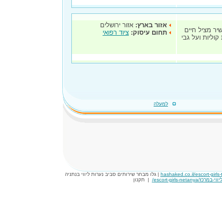
אזור בארץ:
אזור ירושלים
ר מציל חיים
תחום עיסוק:
ציוד רפואי
וליות ועל גבי
למעלה
hashaked.co.il/escort-girls-t
| גלו מבחר שירותים סביב נערות ליווי בנתניה
|
תקנון