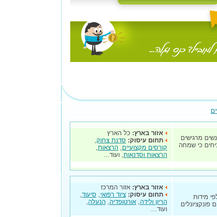
ים
אזור בארץ:
כל הארץ
שים מרגישים
תחום עיסוק:
סדנת צחוק
,
יחים כי שמחה
קורסים מקצועיים
,
הרצאות
,
הרצאות וסדנאות
, ועוד...
אזור בארץ:
אזור המרכז
תחום עיסוק:
ציוד רפואי
,
סיעוד
,
י מידות
הריון ולידה
,
אורטופדיה
,
הנעלה
,
 פונקציונלים
ועוד...